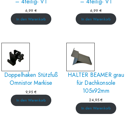
– 4teilig- V1
– 4teilig- V1
6,99
€
6,99
€
In den Warenkorb
In den Warenkorb
Doppelhaken Stützfuß
HALTER BEAMER grau
Omnistor Markise
für Dachkonsole
105x92mm
9,95
€
24,95
€
In den Warenkorb
In den Warenkorb