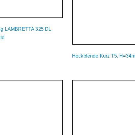
zug LAMBRETTA 325 DL
ild
Heckblende Kurz T5, H=34
zeit Nicht Verfügbar
Derzeit Nicht Verfügba