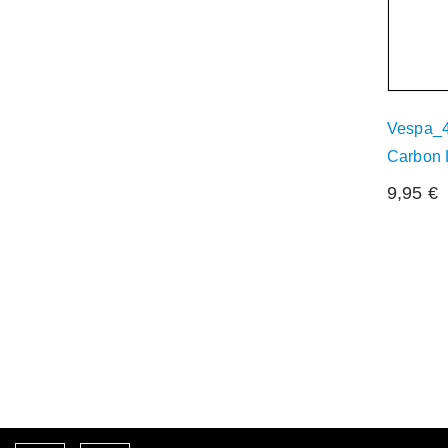
Vespa_4
Carbon 
9,95
€