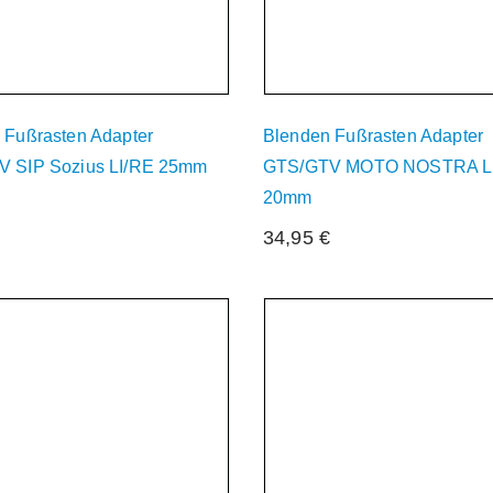
 Fußrasten Adapter
Blenden Fußrasten Adapter
 SIP Sozius LI/RE 25mm
GTS/GTV MOTO NOSTRA L
20mm
€
34,95
€
zeit Nicht Verfügbar
Derzeit Nicht Verfügba