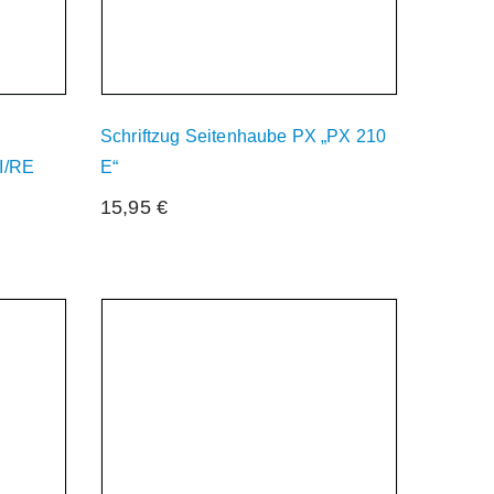
Schriftzug Seitenhaube PX „PX 210
I/RE
E“
15,95
€
r
Derzeit Nicht Verfügbar