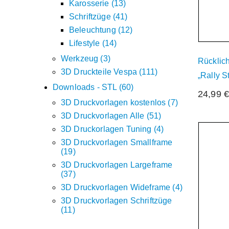
Karosserie
13
Schriftzüge
41
Beleuchtung
12
Lifestyle
14
Werkzeug
3
Rücklic
3D Druckteile Vespa
111
„Rally S
Downloads - STL
60
24,99
3D Druckvorlagen kostenlos
7
3D Druckvorlagen Alle
51
3D Druckorlagen Tuning
4
Der
3D Druckvorlagen Smallframe
19
3D Druckvorlagen Largeframe
37
3D Druckvorlagen Wideframe
4
3D Druckvorlagen Schriftzüge
11