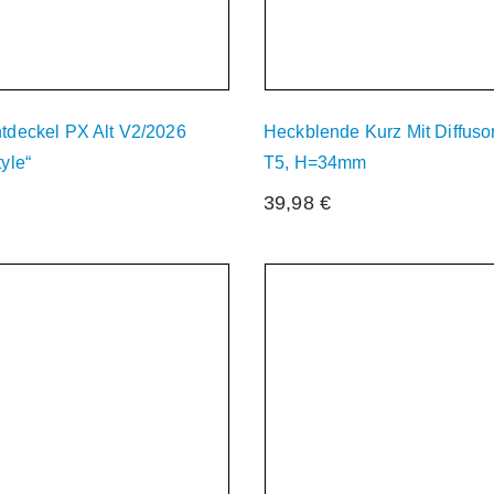
htdeckel PX Alt V2/2026
Heckblende Kurz Mit Diffuso
tyle“
T5, H=34mm
€
39,98
€
zeit Nicht Verfügbar