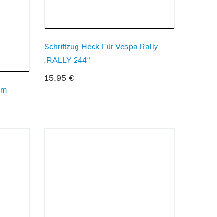
Schriftzug Heck Für Vespa Rally
„RALLY 244“
15,95
€
mm
r
Derzeit Nicht Verfügbar