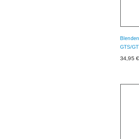
Blenden
GTS/GTV
34,95
Der