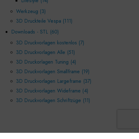
Lifestyle
14
Werkzeug
3
3D Druckteile Vespa
111
Downloads - STL
60
3D Druckvorlagen kostenlos
7
3D Druckvorlagen Alle
51
3D Druckorlagen Tuning
4
3D Druckvorlagen Smallframe
19
3D Druckvorlagen Largeframe
37
3D Druckvorlagen Wideframe
4
3D Druckvorlagen Schriftzüge
11