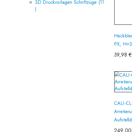
3D Druckvorlagen Schriftzüge
11
Heckblen
PX, H=
39,98
€
CALI-CLI
Arretier
Aufstell
249,0