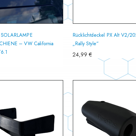
 SOLARLAMPE
Rücklichtdeckel PX Alt V2/2
HIENE – VW California
„Rally Style“
6.1
24,99
€