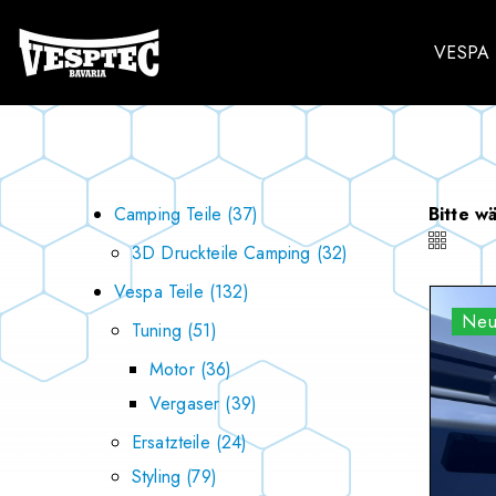
VESPA 
Camping Teile
37
Bitte w
3D Druckteile Camping
32
Vespa Teile
132
Ne
Tuning
51
Motor
36
Vergaser
39
Ersatzteile
24
Styling
79