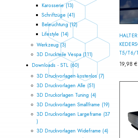
Karosserie
13
Schriftzüge
41
Beleuchtung
12
Lifestyle
14
HALTER
KEDERSC
Werkzeug
3
T5/T6/T
3D Druckteile Vespa
111
19,98
€
Downloads - STL
60
3D Druckvorlagen kostenlos
7
3D Druckvorlagen Alle
51
3D Druckorlagen Tuning
4
3D Druckvorlagen Smallframe
19
3D Druckvorlagen Largeframe
37
3D Druckvorlagen Wideframe
4