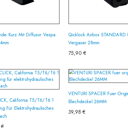
de Kurz Mit Diffusor Vespa
Qicklock Airbox STANDARD F
34mm
Vergaser 28mm
75,90
€
VENTURI SPACER Fuer Origi
CK, California T5/T6/T6.1
Blechdeckel 26MM
ung Für Elektrohydraulisches
39,98
€
dach
0
€